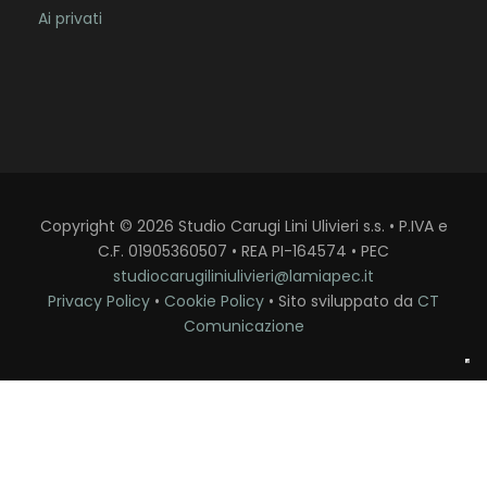
Ai privati
Copyright
©
2026
Studio Carugi Lini Ulivieri s.s. • P.IVA e
C.F. 01905360507 • REA PI-164574 • PEC
studiocarugiliniulivieri@lamiapec.it
Privacy Policy
•
Cookie Policy
• Sito sviluppato da
CT
Comunicazione