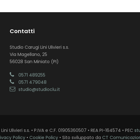
Contatti
Studio Carugi Lini Ulivieri s.s.
Via Magellano, 25
56028 San Miniato (PI)
0571 489255
0571 479048
studio@studioclu.it
ini Ulivieri s.s. • P.IVA e C.F. 01905360507 • REA PI-164574 • PEC
st
ivacy Policy
•
Cookie Policy
• Sito sviluppato da
CT Comunicazio