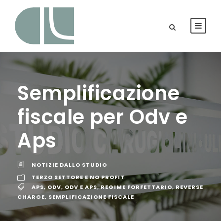
Semplificazione
fiscale per Odv e
Aps
NOTIZIE DALLO STUDIO
TERZO SETTORE E NO PROFIT
APS
,
ODV
,
ODV E APS
,
REGIME FORFETTARIO
,
REVERSE
CHARGE
,
SEMPLIFICAZIONE FISCALE