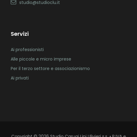
studio@studioclu.it
Servizi
Ai professionisti
Alle piccole e micro imprese
Per il terzo settore e associazionismo
Ai privati
Copyright
©
2026
Studio Carugi Lini Ulivieri s.s. • P.IVA e