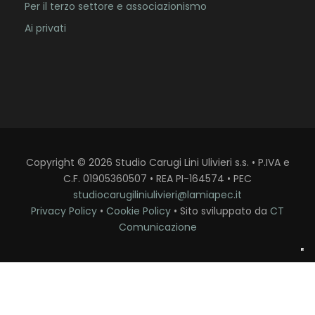
Per il terzo settore e associazionismo
Ai privati
Copyright
©
2026
Studio Carugi Lini Ulivieri s.s. • P.IVA e
C.F. 01905360507 • REA PI-164574 • PEC
studiocarugiliniulivieri@lamiapec.it
Privacy Policy
•
Cookie Policy
• Sito sviluppato da
CT
Comunicazione