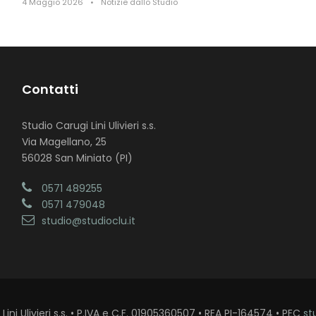
4 Maggio 2026
•
Notizie dallo Studio
Contatti
Studio Carugi Lini Ulivieri s.s.
Via Magellano, 25
56028 San Miniato (PI)
0571 489255
0571 479048
studio@studioclu.it
ini Ulivieri s.s. • P.IVA e C.F. 01905360507 • REA PI-164574 • PEC
st