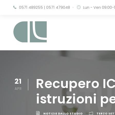
0571 489255
|
0571 479048
·
Lun - Ven 09:00-1
Recupero IC
21
APR
istruzioni p
NOTIZIE DALLO STUDIO
TERZO SET