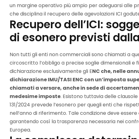
un margine operativo più ampio per adeguarsi alle pres
che disciplina il recupero delle agevolazioni ICI god
Recupero dell’ICI: soggett
di esonero previsti dal
Non tutti gli enti non commerciali sono chiamati a qu
circoscritto l’obbligo a precise soglie dimensionali e 
dichiarazione esclusivamente gli E
NC che, nelle ann
dichiarazione IMU/TASI ENC con un’imposta super
chiamati a versare, anche in sede di accertame
medesime imposte
. Esistono tuttavia delle clausole
131/2024 prevede l’esonero per quegli enti che rispetta
nell’anno di riferimento. Tale condizione deve essere
garantendo così la trasparenza necessaria nei confron
Europea.