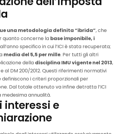
zione dell’imposta
da
gue una metodologia definita “ibrida”
, che
er quanto concerne la
base imponibile, i
 all’anno specifico in cui l’ICI è stata recuperata;
la
media del 5,5 per mille
. Per tutti gli altri
licazione della
disciplina IMU vigente nel 2013
,
2 e al DM 200/2012. Questi riferimenti normativi
é definiscono i criteri proporzionali per
. Dal totale ottenuto va infine detratta l’ICI
a medesima annualità.
 interessi e
hiarazione