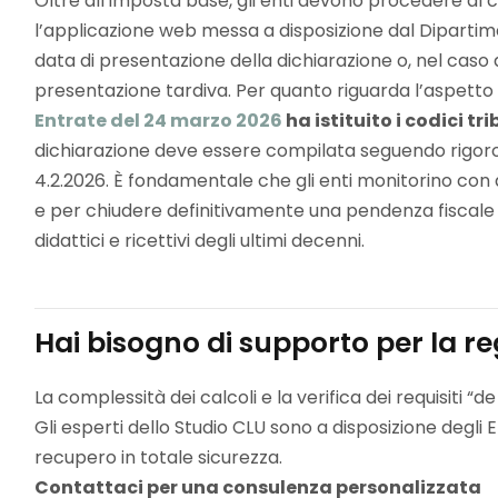
Oltre all’imposta base, gli enti devono procedere al c
l’applicazione web messa a disposizione dal Dipartimen
data di presentazione della dichiarazione o, nel caso 
presentazione tardiva. Per quanto riguarda l’aspetto
Entrate del 24 marzo 2026
ha istituito i codici t
dichiarazione deve essere compilata seguendo rigorosa
4.2.2026. È fondamentale che gli enti monitorino con
e per chiudere definitivamente una pendenza fiscale ch
didattici e ricettivi degli ultimi decenni.
Hai bisogno di supporto per la re
La complessità dei calcoli e la verifica dei requisiti “
Gli esperti dello Studio CLU sono a disposizione degli 
recupero in totale sicurezza.
Contattaci per una consulenza personalizzata