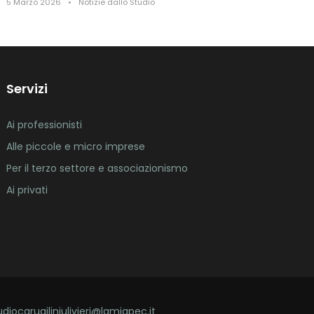
5 Marzo 2026
•
Notizie dallo Studio
Servizi
Ai professionisti
Alle piccole e micro imprese
Per il terzo settore e associazionismo
Ai privati
udiocarugiliniulivieri@lamiapec.it