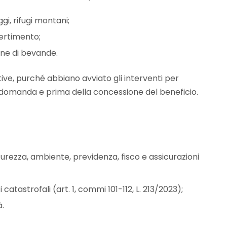
gi, rifugi montani;
vertimento;
one di bevande.
ive, purché abbiano avviato gli interventi per
la domanda e prima della concessione del beneficio.
curezza, ambiente, previdenza, fisco e assicurazioni
 catastrofali (art. 1, commi 101-112, L. 213/2023);
à.