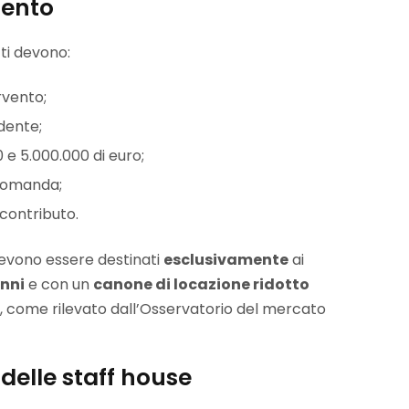
mento
tti devono:
rvento;
dente;
e 5.000.000 di euro;
 domanda;
contributo.
 devono essere destinati
esclusivamente
ai
anni
e con un
canone di locazione ridotto
, come rilevato dall’Osservatorio del mercato
 delle staff house