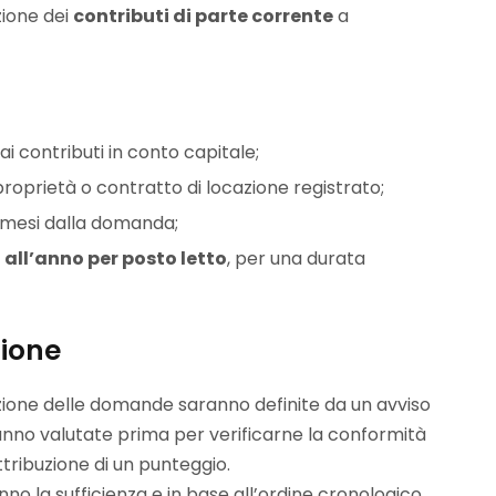
azione dei
contributi di parte corrente
a
i contributi in conto capitale;
proprietà o contratto di locazione registrato;
 mesi dalla domanda;
 all’anno per posto letto
, per una durata
ione
zione delle domande saranno definite da un avviso
ranno valutate prima per verificarne la conformità
attribuzione di un punteggio.
 la sufficienza e in base all’ordine cronologico,