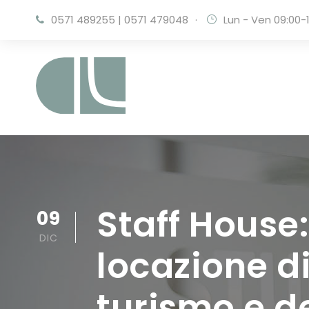
0571 489255
|
0571 479048
·
Lun - Ven 09:00-1
Staff House:
09
DIC
locazione di
turismo e de