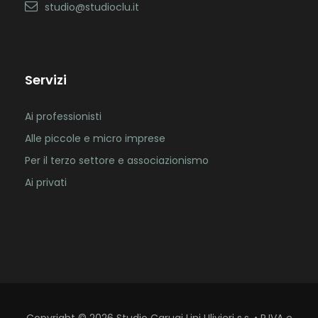
studio@studioclu.it
Servizi
Ai professionisti
Alle piccole e micro imprese
Per il terzo settore e associazionismo
Ai privati
Copyright
©
2026
Studio Carugi Lini Ulivieri s.s. • P.IVA e