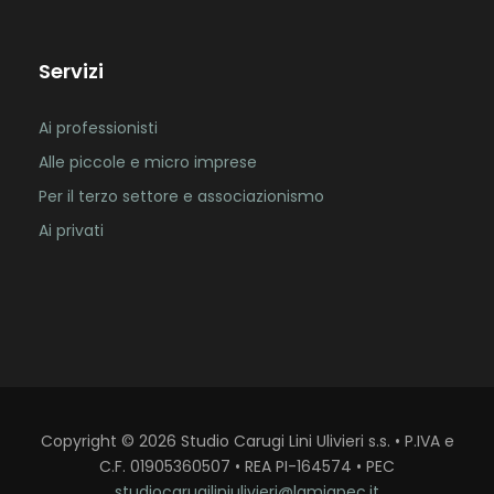
Servizi
Ai professionisti
Alle piccole e micro imprese
Per il terzo settore e associazionismo
Ai privati
Copyright
©
2026
Studio Carugi Lini Ulivieri s.s. • P.IVA e
C.F. 01905360507 • REA PI-164574 • PEC
studiocarugiliniulivieri@lamiapec.it