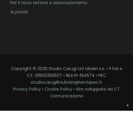
Per il terzo settore e associazionismo
Ai privati
Copyright
©
2026
Studio Carugi Lini Ulivieri s.s. • P.IVA e
C.F. 01905360507 • REA PI-164574 • PEC
studiocarugiliniulivieri@lamiapec.it
Privacy Policy
•
Cookie Policy
• Sito sviluppato da
CT
Comunicazione