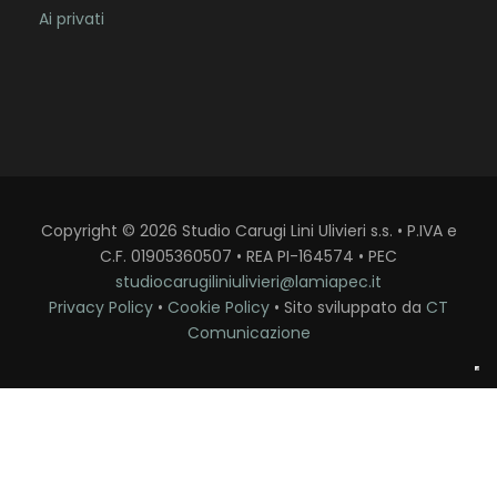
Ai privati
Copyright
©
2026
Studio Carugi Lini Ulivieri s.s. • P.IVA e
C.F. 01905360507 • REA PI-164574 • PEC
studiocarugiliniulivieri@lamiapec.it
Privacy Policy
•
Cookie Policy
• Sito sviluppato da
CT
Comunicazione