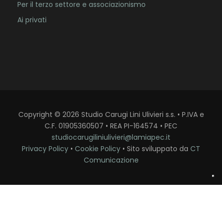
Per il terzo settore e associazionismo
Ai privati
Copyright
©
2026
Studio Carugi Lini Ulivieri s.s. • P.IVA e
C.F. 01905360507 • REA PI-164574 • PEC
studiocarugiliniulivieri@lamiapec.it
Privacy Policy
•
Cookie Policy
• Sito sviluppato da
CT
Comunicazione