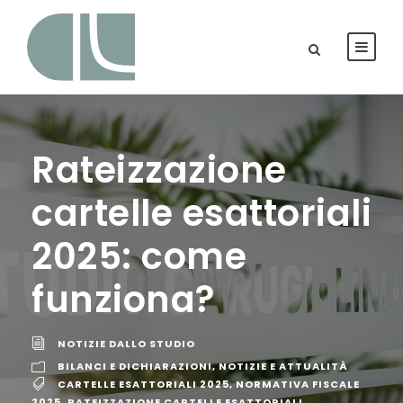
Rateizzazione
cartelle esattoriali
2025: come
funziona?
NOTIZIE DALLO STUDIO
BILANCI E DICHIARAZIONI
,
NOTIZIE E ATTUALITÀ
CARTELLE ESATTORIALI 2025
,
NORMATIVA FISCALE
2025
,
RATEIZZAZIONE CARTELLE ESATTORIALI
,