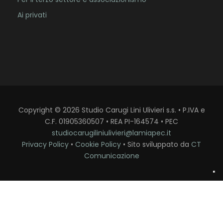
Ai privati
Copyright
©
2026
Studio Carugi Lini Ulivieri s.s. • P.IVA e
C.F. 01905360507 • REA PI-164574 • PEC
studiocarugiliniulivieri@lamiapec.it
Privacy Policy
•
Cookie Policy
• Sito sviluppato da
CT
Comunicazione