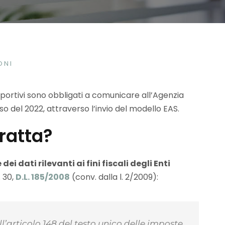
ONI
i sportivi sono obbligati a comunicare all’Agenzia
o del 2022, attraverso l’invio del modello EAS.
tratta?
i dati rilevanti ai fini fiscali degli Enti
. 30,
D.L. 185/2008
(conv. dalla l. 2/2009):
i all’articolo 148 del testo unico delle imposte