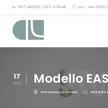
0571 489255
|
0571 479048
·
Lun - Ven 09:00-1
Modello EAS
17
MAR
NOTIZIE DALLO STUDIO
NOTIZIE E