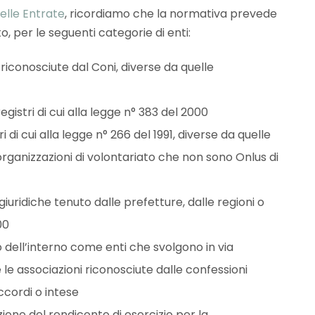
elle Entrate
, ricordiamo che la normativa prevede
ato, per le seguenti categorie di enti:
 riconosciute dal Coni, diverse da quelle
egistri di cui alla legge n° 383 del 2000
ri di cui alla legge n° 266 del 1991, diverse da quelle
rganizzazioni di volontariato che non sono Onlus di
 giuridiche tenuto dalle prefetture, dalle regioni o
00
ro dell’interno come enti che svolgono in via
 le associazioni riconosciute dalle confessioni
accordi o intese
azione del rendiconto di esercizio per la