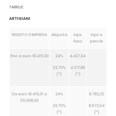
TABELLE:
ARTIGIANI
REDDITO D’IMPRESA
Aliquota
Inps
Inps a
fisso
perc.le
Fino a euro 18.415,00
24%
4.427,04
23,70%
4.371,80
(*)
(*)
Da euro 18.415,01 a
24%
8.782,32
55.008,00
23,70%
8.672,54
(*)
(*)