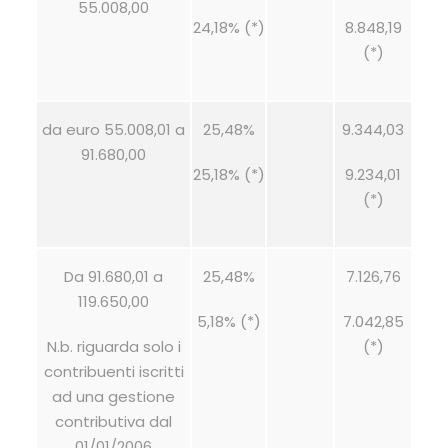
55.008,00
24,18% (*)
8.848,19
(*)
da euro 55.008,01 a
25,48%
9.344,03
91.680,00
25,18% (*)
9.234,01
(*)
Da 91.680,01 a
25,48%
7.126,76
119.650,00
5,18% (*)
7.042,85
N.b. riguarda solo i
(*)
contribuenti iscritti
ad una gestione
contributiva dal
01/01/2006