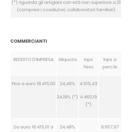
(*) riguarda gli artigiani con età non superiore a 21
(compresi i coadiutori, collaboratori familiari)
COMMERCIANTI
REDDITO D’IMPRESA
Aliquota
Inps
Inps a
fisso
perc.le
Fino a euro 18.415,00
24,48%
4.515,43
24,18% (*)
4.460,19
(*)
Da euro 18.415,01 a
24,48%
8.957,97