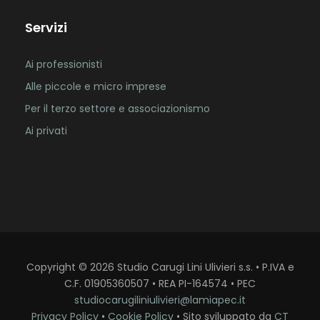
Servizi
Ai professionisti
Alle piccole e micro imprese
Per il terzo settore e associazionismo
Ai privati
Copyright
©
2026
Studio Carugi Lini Ulivieri s.s. • P.IVA e
C.F. 01905360507 • REA PI-164574 • PEC
studiocarugiliniulivieri@lamiapec.it
Privacy Policy
•
Cookie Policy
• Sito sviluppato da
CT