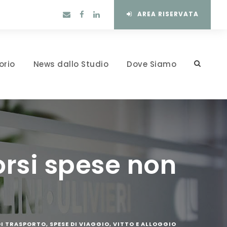
AREA RISERVATA
orio
News dallo Studio
Dove Siamo
borsi spese non
DI TRASPORTO
,
SPESE DI VIAGGIO
,
VITTO E ALLOGGIO