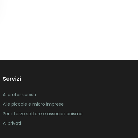
Servizi
Ai professionisti
Alle piccole e micro imprese
Per il terzo settore e associazionismo
Ai privati