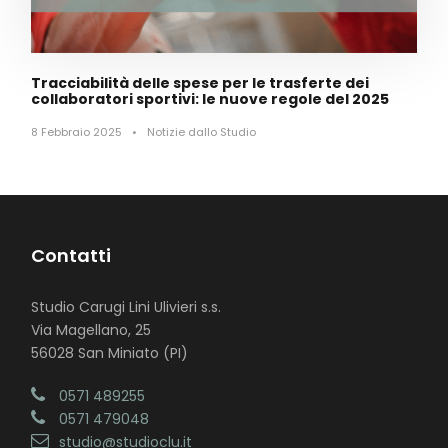
Tracciabilità delle spese per le trasferte dei
collaboratori sportivi: le nuove regole del 2025
8 Febbraio 2025
•
Notizie dallo Studio
Contatti
Studio Carugi Lini Ulivieri s.s.
Via Magellano, 25
56028 San Miniato (PI)
0571 489255
0571 479048
studio@studioclu.it