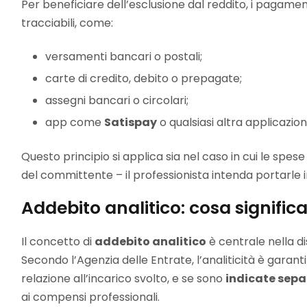
Per beneficiare dell’esclusione dal reddito, i pagame
tracciabili, come:
versamenti bancari o postali;
carte di credito, debito o prepagate;
assegni bancari o circolari;
app come
Satispay
o qualsiasi altra applicazio
Questo principio si applica sia nel caso in cui le spe
del committente – il professionista intenda portarle i
Addebito analitico: cosa signifi
Il concetto di
addebito analitico
è centrale nella di
Secondo l’Agenzia delle Entrate, l’analiticità è garan
relazione all’incarico svolto, e se sono
indicate sepa
ai compensi professionali.