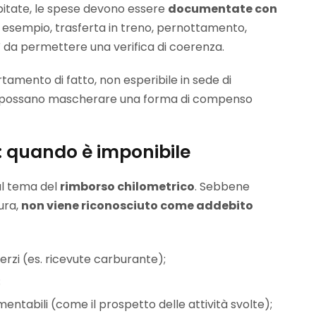
bitate, le spese devono essere
documentate con
 esempio, trasferta in treno, pernottamento,
ì da permettere una verifica di coerenza.
rtamento di fatto, non esperibile in sede di
ivi possano mascherare una forma di compenso
o: quando è imponibile
 al tema del
rimborso chilometrico
. Sebbene
ura,
non viene riconosciuto come addebito
rzi (es. ricevute carburante);
;
ntabili (come il prospetto delle attività svolte);