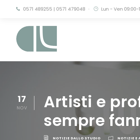
0571 489255
|
0571 479048
·
Lun - Ven 09:00-1
Artisti e pr
17
NOV
sempre fann
NOTIZIE DALLO STUDIO
NOTIZIE E