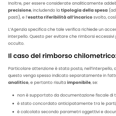
Inoltre, per essere considerate analiticamente adde
precisione
, includendo la
tipologia della spesa
(ad
pasti), e l’
esatta riferibilità all’incarico
svolto, cos
L’Agenzia specifica che tale verifica richiede un acce
interpello. Questo per evitare che rimborsi eccess
occulto.
Il caso del rimborso chilometric
Particolare attenzione è stata posta, nell’interpello,
questo venga spesso indicato separatamente in fatt
analitico
, e pertanto risulta
imponibile
, se:
non è supportato da documentazione fiscale di te
è stato concordato anticipatamente tra le parti
è calcolato secondo parametri oggettivi e docume