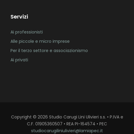
Servizi
Ai professionisti
Alle piccole e micro imprese
Per il terzo settore e associazionismo
Ai privati
Copyright
©
2026
Studio Carugi Lini Ulivieri s.s. • P.IVA e
C.F. 01905360507 • REA PI-164574 • PEC
studiocarugiliniulivieri@lamiapec.it