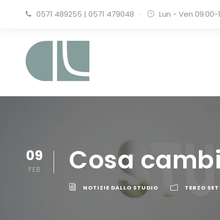
0571 489255
|
0571 479048
·
Lun - Ven 09:00-1
Cosa cambi
09
FEB
NOTIZIE DALLO STUDIO
TERZO SET