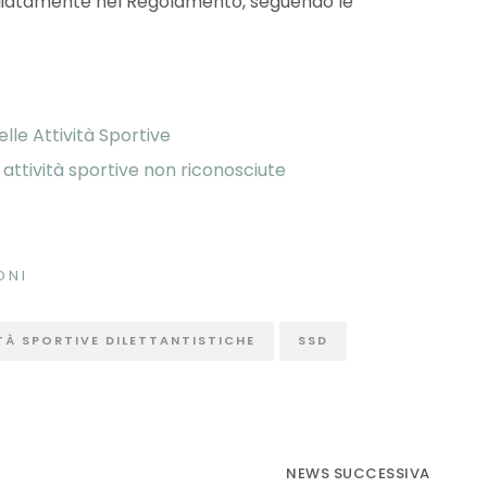
agliatamente nel Regolamento, seguendo le
e Attività Sportive
tività sportive non riconosciute
ONI
TÀ SPORTIVE DILETTANTISTICHE
SSD
NEWS SUCCESSIVA