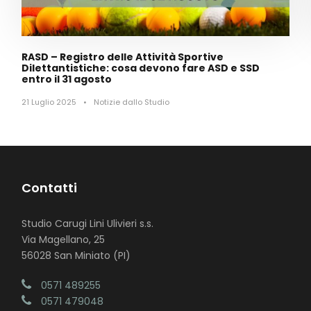
RASD – Registro delle Attività Sportive
Dilettantistiche: cosa devono fare ASD e SSD
entro il 31 agosto
21 Luglio 2025
•
Notizie dallo Studio
Contatti
Studio Carugi Lini Ulivieri s.s.
Via Magellano, 25
56028 San Miniato (PI)
0571 489255
0571 479048