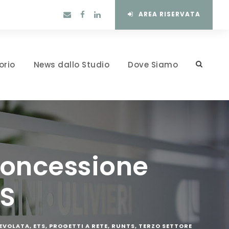
AREA RISERVATA
orio
News dallo Studio
Dove Siamo
concessione
TS
EVOLATA
,
ETS
,
PROGETTI A RETE
,
RUNTS
,
TERZO SETTORE