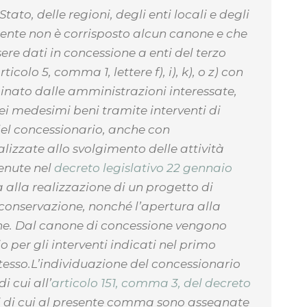
Stato, delle regioni, degli enti locali e degli
almente non è corrisposto alcun canone e che
ere dati in concessione a enti del terzo
ticolo 5, comma 1, lettere f), i), k), o z) con
ato dalle amministrazioni interessate,
 dei medesimi beni tramite interventi di
del concessionario, anche con
alizzate allo svolgimento delle attività
tenute nel
decreto legislativo 22 gennaio
a alla realizzazione di un progetto di
 conservazione, nonché l’apertura alla
one. Dal canone di concessione vengono
 per gli interventi indicati nel primo
tesso.L’individuazione del concessionario
 cui all’
articolo 151, comma 3, del decreto
ni di cui al presente comma sono assegnate