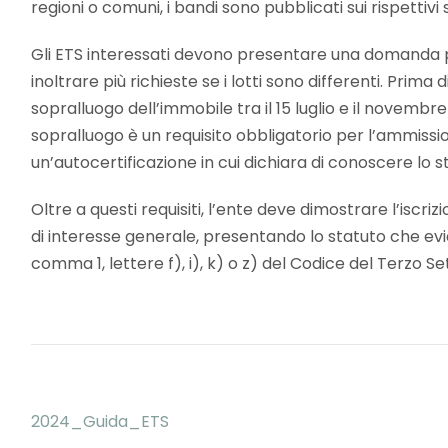
regioni o comuni, i bandi sono pubblicati sui rispettivi si
Gli ETS interessati devono presentare una domanda per 
inoltrare più richieste se i lotti sono differenti. Prim
sopralluogo dell’immobile tra il 15 luglio e il novembr
sopralluogo è un requisito obbligatorio per l’ammiss
un’autocertificazione in cui dichiara di conoscere lo st
Oltre a questi requisiti, l’ente deve dimostrare l’iscriz
di interesse generale, presentando lo statuto che evidenz
comma 1, lettere f), i), k) o z) del Codice del Terzo Se
2024_Guida_ETS