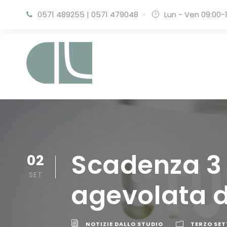
0571 489255
|
0571 479048
·
Lun - Ven 09:00-1
Scadenza 3
02
SET
agevolata d
NOTIZIE DALLO STUDIO
TERZO SET